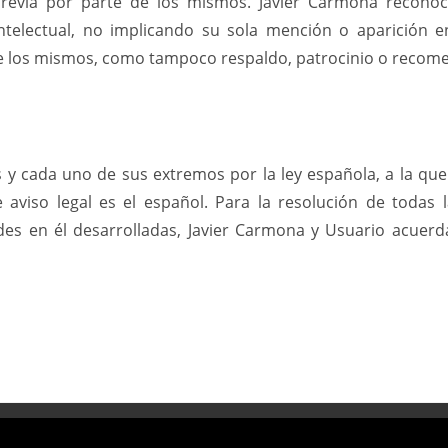
revia por parte de los mismos. Javier Carmona reconoce
telectual, no implicando su sola mención o aparición en
e los mismos, como tampoco respaldo, patrocinio o recom
s y cada uno de sus extremos por la ley española, a la q
 aviso legal es el español. Para la resolución de todas 
ades en él desarrolladas, Javier Carmona y Usuario acuer