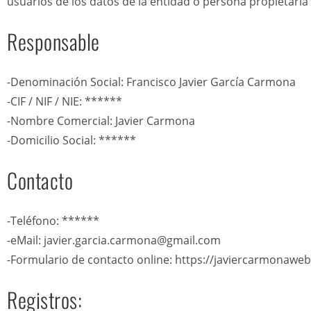
usuarios de los datos de la entidad o persona propietaria
Responsable
-Denominación Social: Francisco Javier García Carmona
-CIF / NIF / NIE: ******
-Nombre Comercial: Javier Carmona
-Domicilio Social: ******
Contacto
-Teléfono: ******
-eMail: javier.garcia.carmona@gmail.com
-Formulario de contacto online: https://javiercarmonawe
Registros: