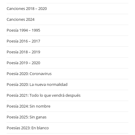
Canciones 2018 – 2020
Canciones 2024
Poesía 1994 – 1995
Poesía 2016 – 2017
Poesía 2018 – 2019
Poesía 2019 – 2020
Poesía 2020: Coronavirus
Poesía 2020: La nueva normalidad
Poesía 2021: Todo lo que vendrá después
Poesía 2024: Sin nombre
Poesía 2025: Sin ganas
Poesías 2023: En blanco