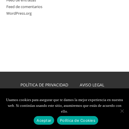
Feed de entradas
Feed de comentarios
WordPress.org
POLÍTICA DE PRIVACIDAD
AVISO LEGAL
POLÍTICA DE COOKIES
DISEÑO WEB
Usamos cookies para asegurar que te damos la mejor experiencia en nuestra
web. Si continúas usando este sitio, asumiremos que estás de acuerdo con
2026, JAVIER CARMONA
ello.
TODOS LOS DERECHOS RESERVADOS
Aceptar
Política de Cookies