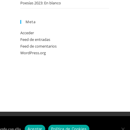
Poesías 2023: En blanco
Meta
Acceder
Feed de entradas
Feed de comentarios
WordPress.org
DE COOKIES
DISEÑO WEB
Aceptar
Política de Cookies
erdo con ello.