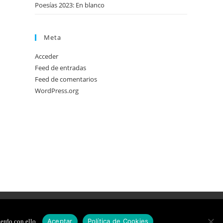
Poesías 2023: En blanco
Meta
Acceder
Feed de entradas
Feed de comentarios
WordPress.org
DE COOKIES
DISEÑO WEB
Aceptar
Política de Cookies
erdo con ello.