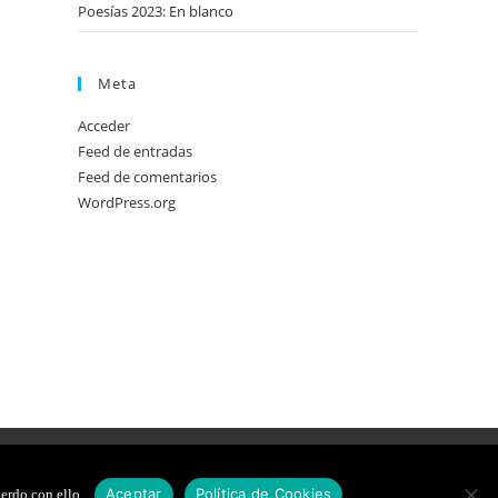
Poesías 2023: En blanco
Meta
Acceder
Feed de entradas
Feed de comentarios
WordPress.org
DE COOKIES
DISEÑO WEB
Aceptar
Política de Cookies
erdo con ello.