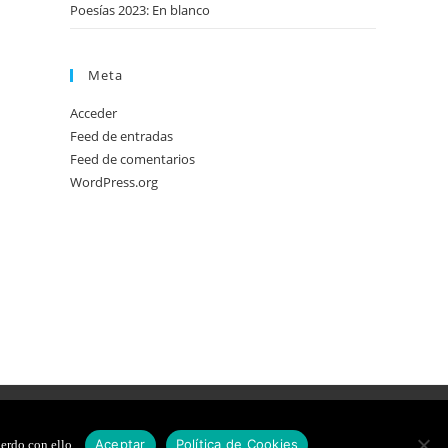
Poesías 2023: En blanco
Meta
Acceder
Feed de entradas
Feed de comentarios
WordPress.org
DE COOKIES
DISEÑO WEB
Aceptar
Política de Cookies
erdo con ello.