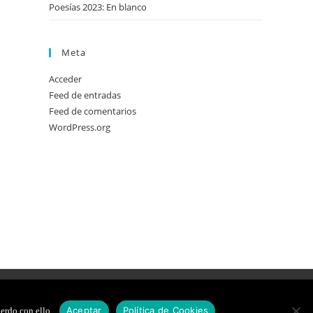
Poesías 2023: En blanco
Meta
Acceder
Feed de entradas
Feed de comentarios
WordPress.org
DE COOKIES
DISEÑO WEB
Aceptar
Política de Cookies
erdo con ello.