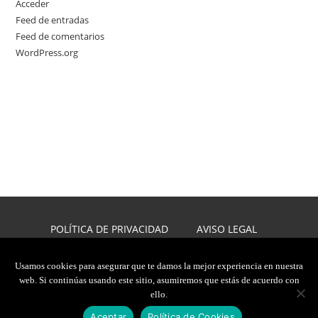
Acceder
Feed de entradas
Feed de comentarios
WordPress.org
POLÍTICA DE PRIVACIDAD
AVISO LEGAL
POLÍTICA DE COOKIES
DISEÑO WEB
Usamos cookies para asegurar que te damos la mejor experiencia en nuestra
web. Si continúas usando este sitio, asumiremos que estás de acuerdo con
2026, JAVIER CARMONA
ello.
TODOS LOS DERECHOS RESERVADOS
Aceptar
Política de Cookies