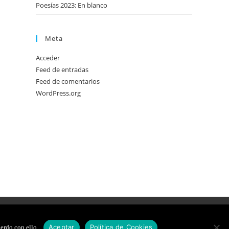
Poesías 2023: En blanco
Meta
Acceder
Feed de entradas
Feed de comentarios
WordPress.org
DE COOKIES
DISEÑO WEB
Aceptar
Política de Cookies
erdo con ello.