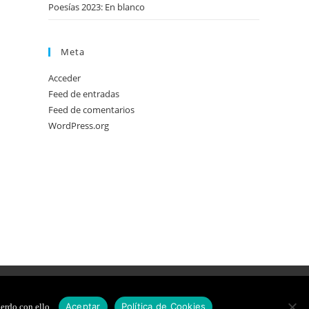
Poesías 2023: En blanco
Meta
Acceder
Feed de entradas
Feed de comentarios
WordPress.org
DE COOKIES
DISEÑO WEB
Aceptar
Política de Cookies
erdo con ello.