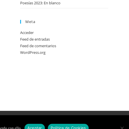
Poesías 2023: En blanco
Meta
Acceder
Feed de entradas
Feed de comentarios
WordPress.org
DE COOKIES
DISEÑO WEB
Aceptar
Política de Cookies
erdo con ello.