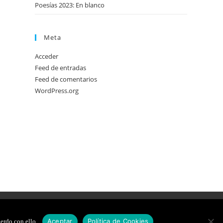
Poesías 2023: En blanco
Meta
Acceder
Feed de entradas
Feed de comentarios
WordPress.org
DE COOKIES
DISEÑO WEB
Aceptar
Política de Cookies
erdo con ello.