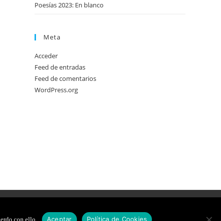
Poesías 2023: En blanco
Meta
Acceder
Feed de entradas
Feed de comentarios
WordPress.org
DE COOKIES
DISEÑO WEB
Aceptar
Política de Cookies
erdo con ello.