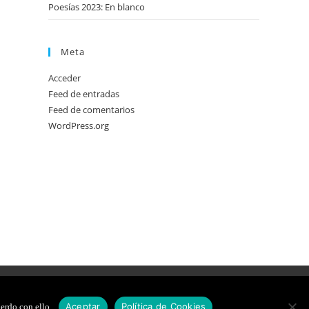
Poesías 2023: En blanco
Meta
Acceder
Feed de entradas
Feed de comentarios
WordPress.org
DE COOKIES
DISEÑO WEB
Aceptar
Política de Cookies
erdo con ello.