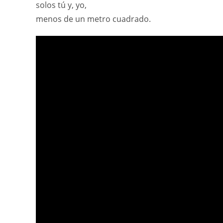
solos tú y, yo,
menos de un metro cuadrado.