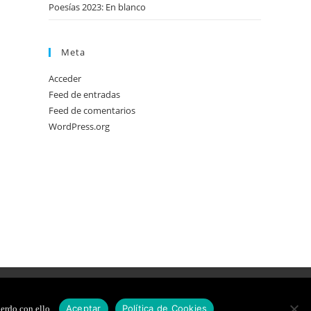
Poesías 2023: En blanco
Meta
Acceder
Feed de entradas
Feed de comentarios
WordPress.org
DE COOKIES
DISEÑO WEB
Aceptar
Política de Cookies
erdo con ello.