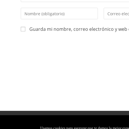
Guarda mi nombre, correo electrónico y web 
2026, JAVIER CARMONA. TODOS LOS DERECHOS RESERVADOS
Usamos cookies para asegurar que te damos la mejor exper