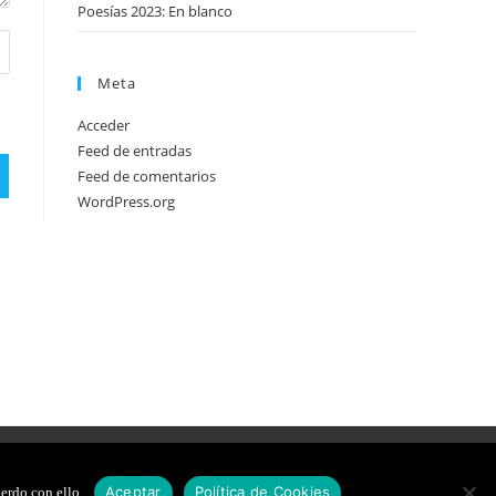
Poesías 2023: En blanco
Meta
Acceder
Feed de entradas
Feed de comentarios
WordPress.org
DE COOKIES
DISEÑO WEB
Aceptar
Política de Cookies
erdo con ello.