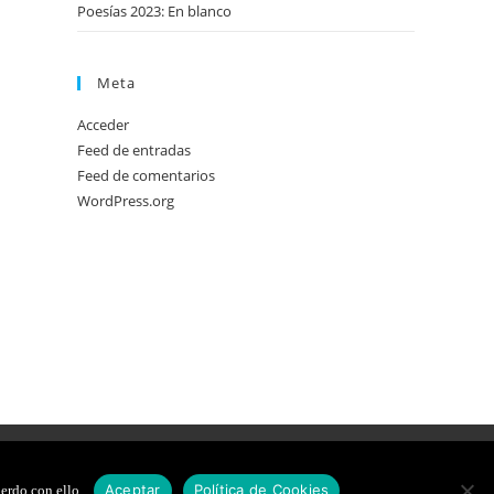
Poesías 2023: En blanco
Meta
Acceder
Feed de entradas
Feed de comentarios
WordPress.org
DE COOKIES
DISEÑO WEB
Aceptar
Política de Cookies
erdo con ello.