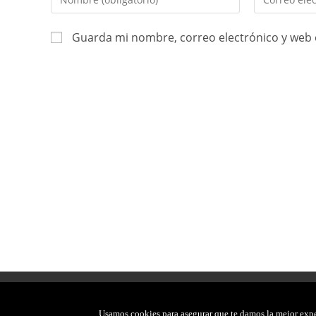
Guarda mi nombre, correo electrónico y web 
2026, JAVIER CARMONA. TODOS LOS DERECHOS RESERVADOS
Usamos cookies para asegurar que te damos la mejor exper