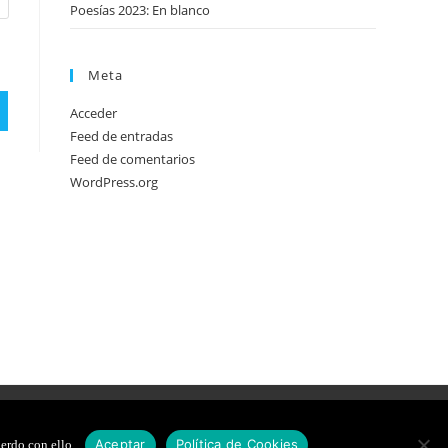
Poesías 2023: En blanco
Meta
Acceder
Feed de entradas
Feed de comentarios
WordPress.org
DE COOKIES
DISEÑO WEB
Aceptar
Política de Cookies
erdo con ello.