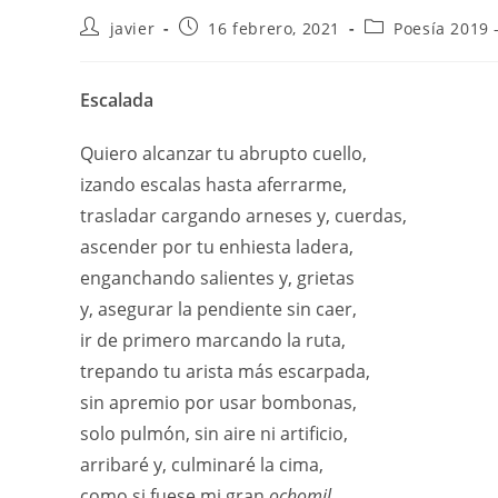
javier
16 febrero, 2021
Poesía 2019 
Escalada
Quiero alcanzar tu abrupto cuello,
izando escalas hasta aferrarme,
trasladar cargando arneses y, cuerdas,
ascender por tu enhiesta ladera,
enganchando salientes y, grietas
y, asegurar la pendiente sin caer,
ir de primero marcando la ruta,
trepando tu arista más escarpada,
sin apremio por usar bombonas,
solo pulmón, sin aire ni artificio,
arribaré y, culminaré la cima,
como si fuese mi gran
ochomil
,