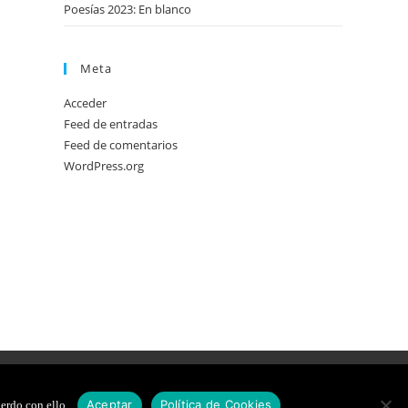
Poesías 2023: En blanco
Meta
Acceder
Feed de entradas
Feed de comentarios
WordPress.org
DE COOKIES
DISEÑO WEB
Aceptar
Política de Cookies
erdo con ello.